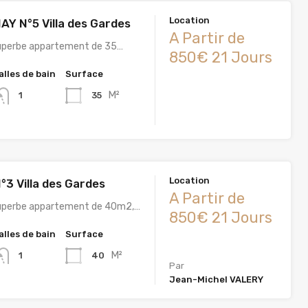
Location
 N°5 Villa des Gardes
A Partir de
Superbe appartement de 35…
850€ 21 Jours
alles de bain
Surface
M²
35
1
Location
°3 Villa des Gardes
A Partir de
Superbe appartement de 40m2,…
850€ 21 Jours
alles de bain
Surface
M²
40
1
Par
Jean-Michel VALERY