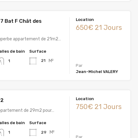
Location
 Bat F Chât des
650€ 21 Jours
Superbe appartement de 21m2…
alles de bain
Surface
M²
21
1
Par
Jean-Michel VALERY
Location
°2
750€ 21 Jours
Appartement de 29m2 pour…
alles de bain
Surface
M²
29
1
Par