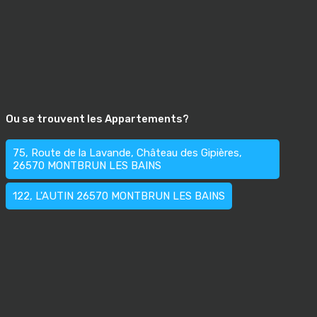
Ou se trouvent les Appartements?
75, Route de la Lavande, Château des Gipières,
26570 MONTBRUN LES BAINS
122, L'AUTIN 26570 MONTBRUN LES BAINS