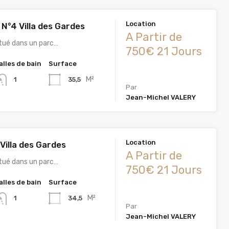
Location
°4 Villa des Gardes
A Partir de
itué dans un parc…
750€ 21 Jours
alles de bain
Surface
M²
35,5
1
Par
Jean-Michel VALERY
Location
Villa des Gardes
A Partir de
itué dans un parc…
750€ 21 Jours
alles de bain
Surface
M²
34,5
1
Par
Jean-Michel VALERY