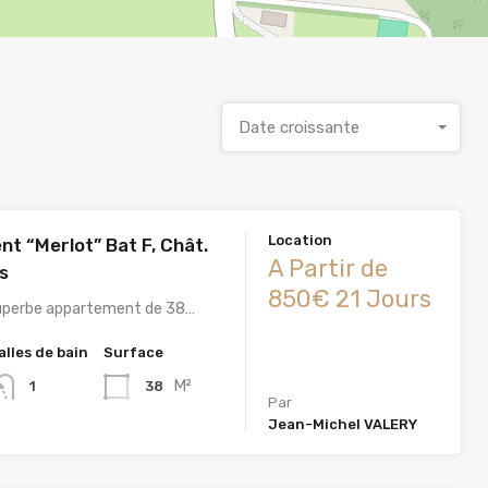
Date croissante
Location
t “Merlot” Bat F, Chât.
A Partir de
s
850€ 21 Jours
Superbe appartement de 38…
alles de bain
Surface
M²
38
1
Par
Jean-Michel VALERY