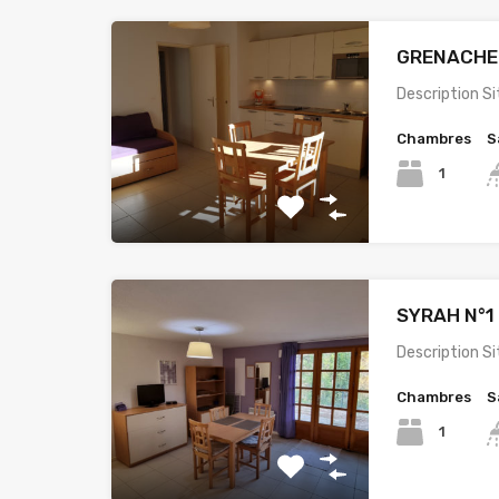
GRENACHE N
Description S
Chambres
S
1
SYRAH N°1 
Description S
Chambres
S
1