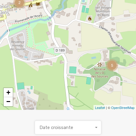
2
5
+
−
Leaflet
| ©
OpenStreetMap
Date croissante