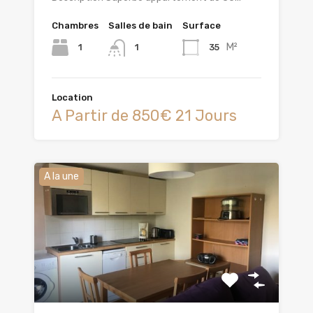
Chambres
Salles de bain
Surface
M²
1
35
1
Location
A Partir de 850€ 21 Jours
A la une