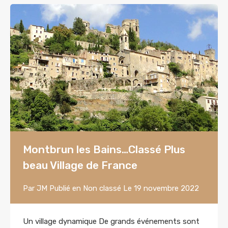
Montbrun les Bains…Classé Plus
beau Village de France
Par
JM
Publié en
Non classé
Le
19 novembre 2022
Un village dynamique De grands événements sont