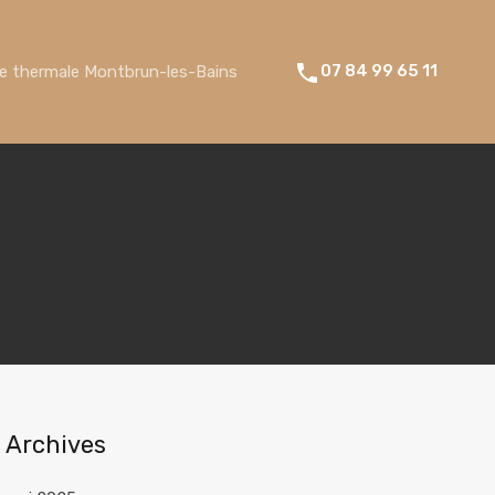
07 84 99 65 11
re thermale Montbrun-les-Bains
Archives