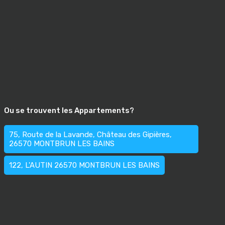
Ou se trouvent les Appartements?
75, Route de la Lavande, Château des Gipières,
26570 MONTBRUN LES BAINS
122, L'AUTIN 26570 MONTBRUN LES BAINS