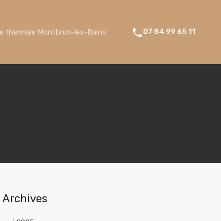
07 84 99 65 11
re thermale Montbrun-les-Bains
Archives