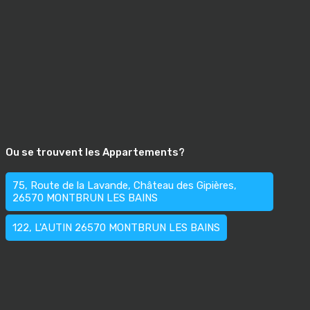
Ou se trouvent les Appartements?
75, Route de la Lavande, Château des Gipières,
26570 MONTBRUN LES BAINS
122, L'AUTIN 26570 MONTBRUN LES BAINS